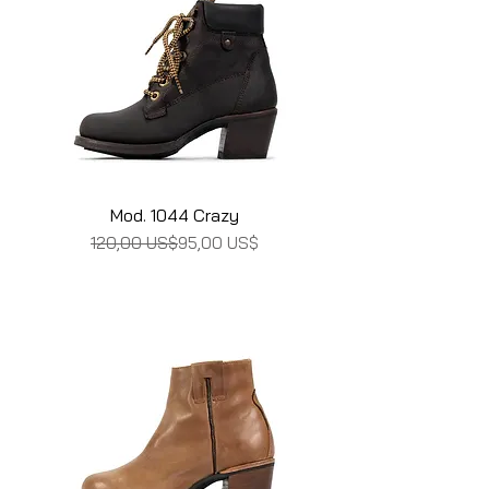
Mod. 1044 Crazy
Precio
Precio de oferta
120,00 US$
95,00 US$