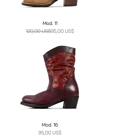
Mod. 11
Precio
Precio de oferta
120,00 US$
95,00 US$
Mod. 16
Precio
95,00 US$