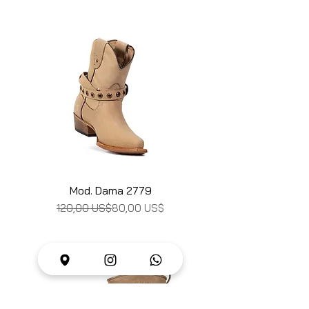
Mod. Dama 2779
Precio
Precio de oferta
120,00 US$
80,00 US$