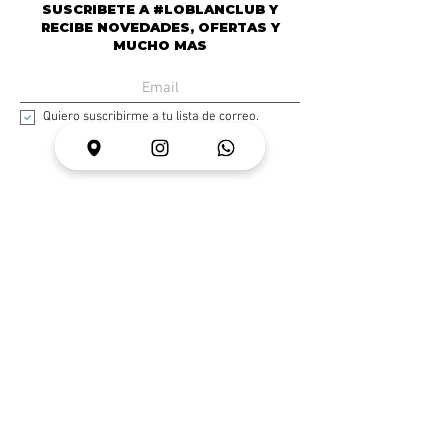
SUSCRIBETE A #LOBLANCLUB Y
RECIBE NOVEDADES, OFERTAS Y
MUCHO MAS
Quiero suscribirme a tu lista de correo.
¡UNIRSE!
DISEÑOS PARA DAMAS Y CABALLEROS
HECHOS EN CARACAS CON CORAZÓN,
SUDOR, MÚSCULO Y BUENA FORTUNA
NOSOTROS
AYUDA
Mision
Preguntas
Producción
Frecuentes
Historia
Envíos y
Distribuidores
Devoluciones
Guía de Limpieza
Política de Privacidad