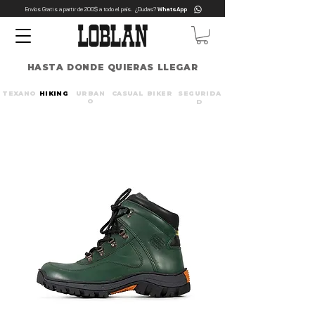
Envíos Gratis a partir de 200$ a todo el país. ¿Dudas?
WhatsApp
HASTA DONDE QUIERAS LLEGAR
TEXANO
HIKING
URBAN
CASUAL
BIKER
SEGURIDA
O
D