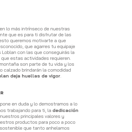
n lo más intrínseco de nuestras
te que es para ti disfrutar de las
or esto queremos motivarte a que
esconocido, que agarres tu equipaje
us Loblan con las que conseguirás la
que estas actividades requieren.
a montaña son parte de tu vida y los
o calzado brindarán la comodidad
lan deja huellas de vigor
.
OR
 pone en duda y lo demostramos a lo
os trabajando para ti, la
dedicación
nuestros principales valores y
estros productos para poco a poco
 y sostenible que tanto anhelamos