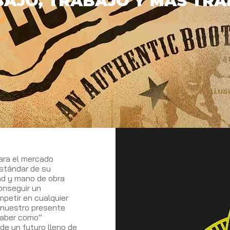
AJO, TRABAJO Y MAS TR
ara el mercado
estándar de su
dad y mano de obra
onseguir un
petir en cualquier
 nuestro presente
“saber como”
de un futuro lleno de