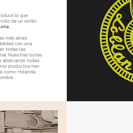
oducir lo que
rollo de un estilo
Bota
...
as más altas
bilidad con una
er todas las
onal. Nuestras botas
as abarcando todas
tros productos han
al como: Holanda,
lombia...