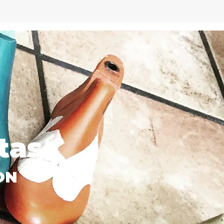
tas
ON