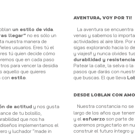
AVENTURA, VOY POR TI!
oblan
un estilo de vida
.
La aventura se encuentra e
as llegar”
no es sólo un
venas y sabemos lo importan
ta nuestra manera de
actividades al aire libre. P
ieles usuarios. Eres tú el
sigas explorando hacia lo d
eres tú quien decide cómo
y viajes!! y nunca olvides t
Queremos que en cada paso
durabilidad y resistencia
ros para vencer la desidia
Patear la calle, la selva o l
s aquello que quieres
pasos que darás con nuestr
s con
estilo
.
que buscas. El que lleva
Lob
DESDE LOBLAN CON AM
Nuestra constancia no se
ón de actitud
y nos gusta
largo de los años que tenem
ance de tu bolsillo,
y el
esfuerzo
son parte de 
durabilidad que nos ha
queremos proyectarlo en nu
s diseños implementamos el
construir el futuro íntegro
rero y luchador “made in