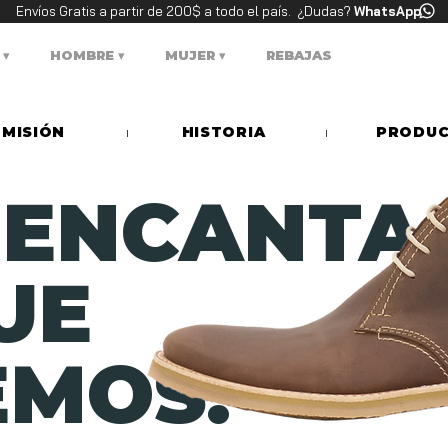
Envíos Gratis a partir de 200$ a todo el país. ¿Dudas?
WhatsApp
‍‍
HOMBRE ▾
MUJER ▾
REBAJAS
MISIÓN
HISTORIA
PRODUC
 ENCANTA
UE
MOS!