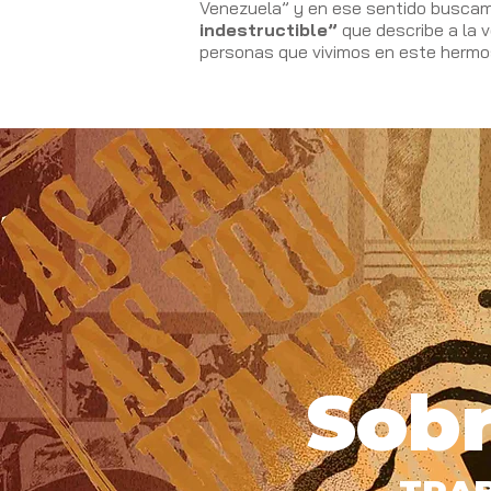
Venezuela” y en ese sentido buscam
indestructible”
que describe a la 
personas que vivimos en este hermo
Sobr