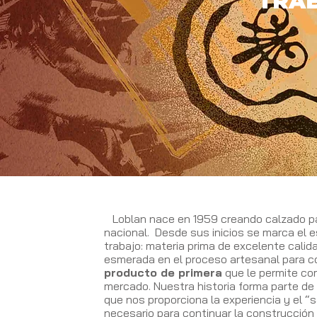
TRAB
Loblan nace en 1959 creando calzado p
nacional. Desde sus inicios se marca el 
trabajo: materia prima de excelente cali
esmerada en el proceso artesanal para c
producto de primera
que le permite com
mercado. Nuestra historia forma parte de
que nos proporciona la experiencia y el 
necesario para continuar la construcción 