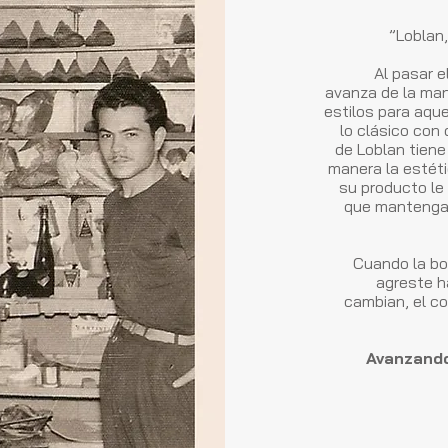
”Loblan
Al pasar el
avanza de la ma
estilos para aqu
lo clásico con 
de Loblan tiene
manera la estéti
su producto le
que mantenga 
Cuando la bot
agreste h
cambian, el c
Avanzando