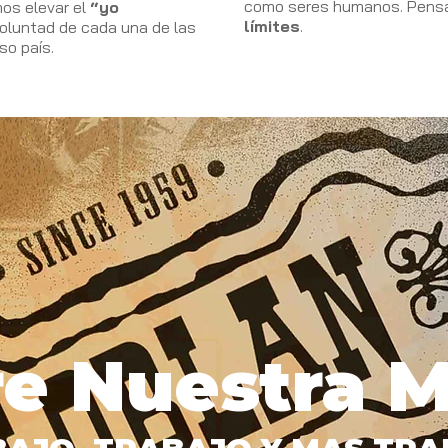
como seres humanos. Pens
os elevar el
“yo
límites
.
voluntad de cada una de las
so país.
e Nuestra 