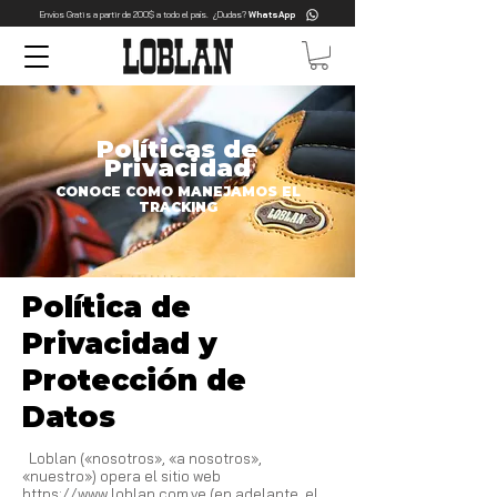
Envíos Gratis a partir de 200$ a todo el país. ¿Dudas?
WhatsApp
Políticas de
Privacidad
CONOCE COMO MANEJAMOS EL
TRACKING
Política de
Privacidad
y
Protección de
Datos
Loblan («nosotros», «a nosotros»,
«nuestro») opera el sitio web
https://www.loblan.com.ve
(en adelante, el