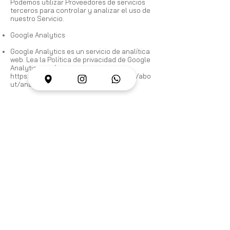
Podemos utilizar Proveedores de servicios
terceros para controlar y analizar el uso de
nuestro Servicio.
Google Analytics
Google Analytics es un servicio de analítica
web. Lea la Política de privacidad de Google
Analytics aquí:
https://marketingplatform.google.com/abo
ut/analytics/terms/es/
Enlaces a otros
sitios
Nuestro Servicio puede contener enlaces a
otros sitios no operados por nosotros. Si
hace clic en el enlace de un tercero, será
dirigido al sitio de ese tercero. Le
recomendamos encarecidamente que revise
la Política de privacidad de todos los sitios
que visite.
No tenemos ningún control ni asumimos
responsabilidad alguna con respecto al
contenido, las políticas o prácticas de