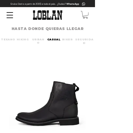
Envíos Gratis a partir de 200$ a todo el país. ¿Dudas?
WhatsApp
HASTA DONDE QUIERAS LLEGAR
TEXANO
HIKING
URBAN
CASUAL
BIKER
SEGURIDA
O
D