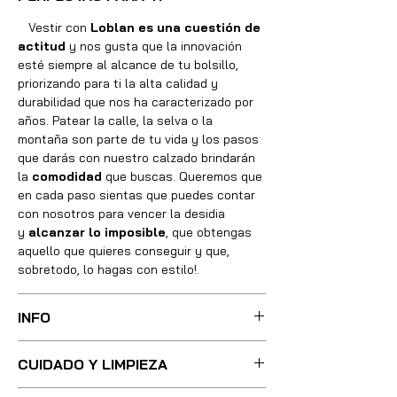
Vestir con
Loblan es una cuestión de
actitud
y nos gusta que la innovación
esté siempre al alcance de tu bolsillo,
priorizando para ti la alta calidad y
durabilidad que nos ha caracterizado por
años. Patear la calle, la selva o la
montaña son parte de tu vida y los pasos
que darás con nuestro calzado brindarán
la
comodidad
que buscas. Queremos que
en cada paso sientas que puedes contar
con nosotros para vencer la desidia
y
alcanzar lo imposible
, que obtengas
aquello que quieres conseguir y que,
sobretodo, lo hagas con estilo!.
INFO
Sus botas fueron cuidadosamente
CUIDADO Y LIMPIEZA
confeccionadas con las mejores técnicas
y métodos, integrando absolutamente
Para una limpieza ligera, basta con