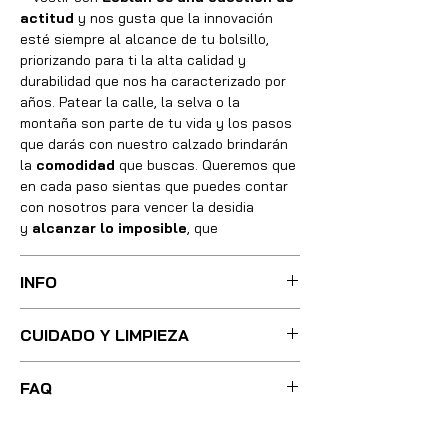
actitud
y nos gusta que la innovación
esté siempre al alcance de tu bolsillo,
priorizando para ti la alta calidad y
durabilidad que nos ha caracterizado por
años. Patear la calle, la selva o la
montaña son parte de tu vida y los pasos
que darás con nuestro calzado brindarán
la
comodidad
que buscas. Queremos que
en cada paso sientas que puedes contar
con nosotros para vencer la desidia
y
alcanzar lo imposible
, que
INFO
Sus botas fueron cuidadosamente
CUIDADO Y LIMPIEZA
confeccionadas con las mejores técnicas
y métodos, integrando absolutamente
Para una limpieza ligera, basta con
todos los materiales necesarios de óptima
FAQ
utilizar poca agua tibia y un cepillo de
calidad, utilizando pieles, forros, plantillas,
cerdas suaves para eliminar cualquier
suelas, tacones y demás refuerzos e
- Gastos de envío totalmente GRATIS a
mancha que muestre el calzado. Si tus
implementos totalmente naturales;
partir de una compra igual o mayor al