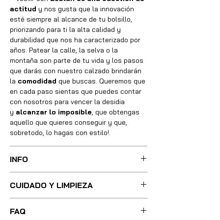
actitud
y nos gusta que la innovación
esté siempre al alcance de tu bolsillo,
priorizando para ti la alta calidad y
durabilidad que nos ha caracterizado por
años. Patear la calle, la selva o la
montaña son parte de tu vida y los pasos
que darás con nuestro calzado brindarán
la
comodidad
que buscas. Queremos que
en cada paso sientas que puedes contar
con nosotros para vencer la desidia
y
alcanzar lo imposible
, que obtengas
aquello que quieres conseguir y que,
sobretodo, lo hagas con estilo!.
INFO
Sus botas fueron cuidadosamente
CUIDADO Y LIMPIEZA
confeccionadas con las mejores técnicas
y métodos, integrando absolutamente
Para una limpieza ligera, basta con utilizar
todos los materiales necesarios de óptima
FAQ
poca agua tibia y un cepillo de cerdas
calidad, utilizando pieles, forros, plantillas,