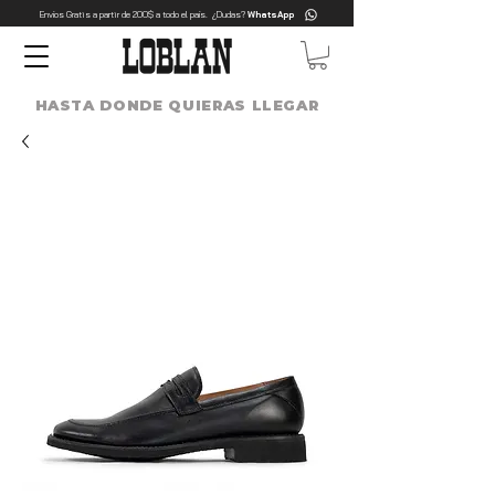
Envíos Gratis a partir de 200$ a todo el país. ¿Dudas?
WhatsApp
HASTA DONDE QUIERAS LLEGAR