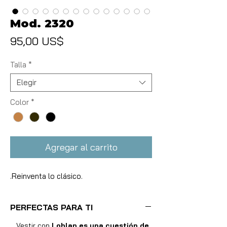
Mod. 2320
Precio
95,00 US$
Talla
*
Elegir
Color
*
Agregar al carrito
.Reinventa lo clásico.
PERFECTAS PARA TI
Vestir con
Loblan es una cuestión de