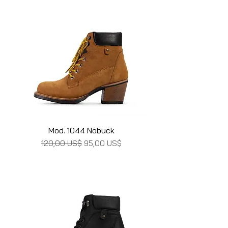
Mod. 1044 Nobuck
Precio
Precio de oferta
120,00 US$
95,00 US$