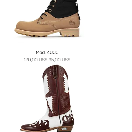
Mod. 4000
Precio
Precio de oferta
120,00 US$
95,00 US$