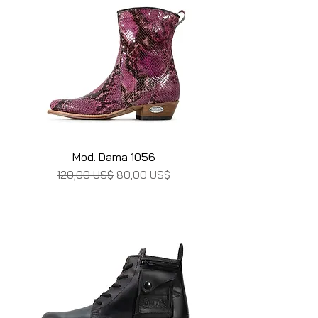
Mod. Dama 1056
Precio
Precio de oferta
120,00 US$
80,00 US$