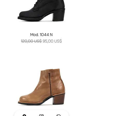
Mod. 1044 N
Precio
Precio de oferta
120,00 US$
95,00 US$