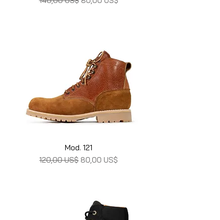
140,00 US$
80,00 US$
Mod. 121
Precio
Precio de oferta
120,00 US$
80,00 US$