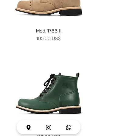
Mod. 1766 II
Precio
105,00 US$
Mod. 1769 II