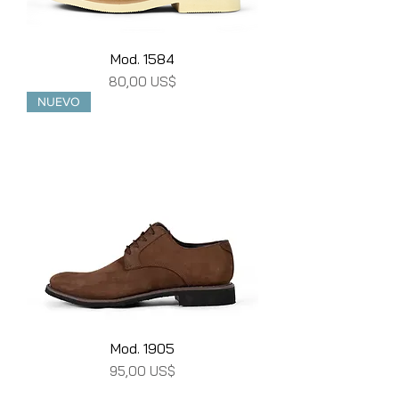
Mod. 1584
Precio
80,00 US$
NUEVO
Mod. 1905
Precio
95,00 US$