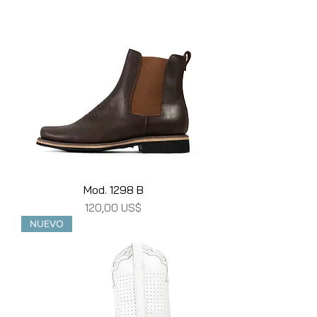
Mod. 1298 B
Precio
120,00 US$
NUEVO