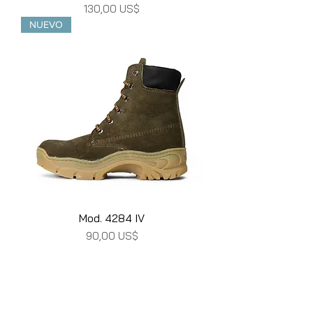
Precio
130,00 US$
NUEVO
Mod. 4284 IV
Precio
90,00 US$