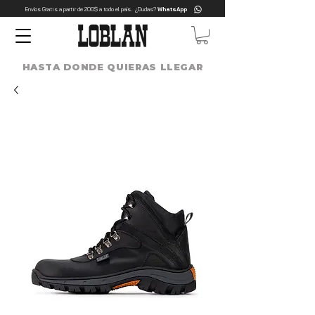
Envíos Gratis a partir de 200$ a todo el país. ¿Dudas?
WhatsApp
HASTA DONDE QUIERAS LLEGAR