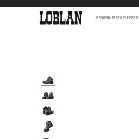
SOBRE NOSOT‍ROS ▾‍‍‍‍