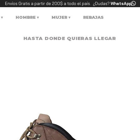
Envíos Gratis a partir de 200$ a todo el país. ¿Dudas?
WhatsApp
‍‍
HOMBRE ▾
MUJER ▾
REBAJAS
HASTA DONDE QUIERAS LLEGAR