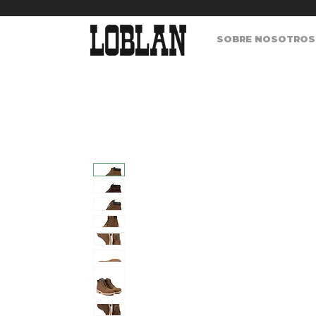
SOBRE NOSOT‍ROS ▾‍‍‍‍