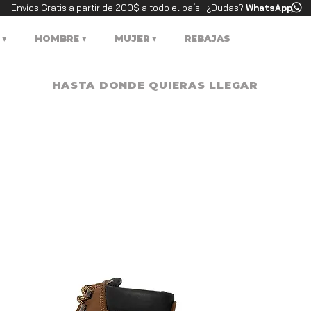
Envíos Gratis a partir de 200$ a todo el país. ¿Dudas?
WhatsApp
‍‍
HOMBRE ▾
MUJER ▾
REBAJAS
HASTA DONDE QUIERAS LLEGAR