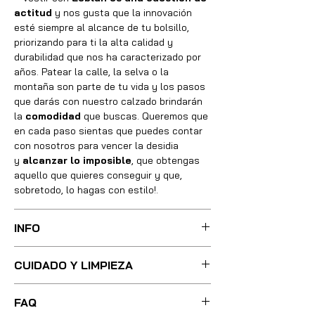
actitud
y nos gusta que la innovación
esté siempre al alcance de tu bolsillo,
priorizando para ti la alta calidad y
durabilidad que nos ha caracterizado por
años. Patear la calle, la selva o la
montaña son parte de tu vida y los pasos
que darás con nuestro calzado brindarán
la
comodidad
que buscas. Queremos que
en cada paso sientas que puedes contar
con nosotros para vencer la desidia
y
alcanzar lo imposible
, que obtengas
aquello que quieres conseguir y que,
sobretodo, lo hagas con estilo!.
INFO
Sus botas fueron cuidadosamente
CUIDADO Y LIMPIEZA
confeccionadas con las mejores técnicas
y métodos, integrando absolutamente
Para una limpieza ligera, basta con
todos los materiales necesarios de óptima
FAQ
utilizar poca agua tibia y un cepillo de
calidad, utilizando pieles, forros, plantillas,