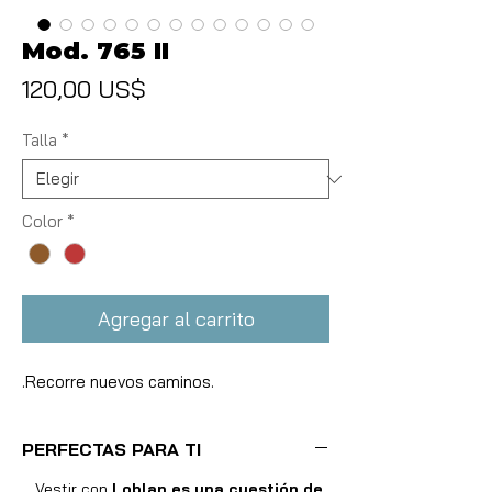
Mod. 765 II
Precio
120,00 US$
Talla
*
Color
*
Agregar al carrito
.Recorre nuevos caminos.
PERFECTAS PARA TI
Vestir con
Loblan es una cuestión de