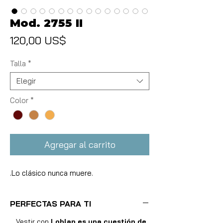
Mod. 2755 II
Precio
120,00 US$
Talla
*
Elegir
Color
*
Agregar al carrito
.Lo clásico nunca muere.
PERFECTAS PARA TI
Vestir con
Loblan es una cuestión de