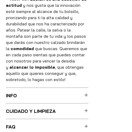
actitud
y nos gusta que la innovación
esté siempre al alcance de tu bolsillo,
priorizando para ti la alta calidad y
durabilidad que nos ha caracterizado por
años. Patear la calle, la selva o la
montaña son parte de tu vida y los pasos
que darás con nuestro calzado brindarán
la
comodidad
que buscas. Queremos que
en cada paso sientas que puedes contar
con nosotros para vencer la desidia
y
alcanzar lo imposible
, que obtengas
aquello que quieres conseguir y que,
sobretodo, lo hagas con estilo!.
INFO
Sus botas fueron cuidadosamente
CUIDADO Y LIMPIEZA
confeccionadas con las mejores técnicas
y métodos, integrando absolutamente
Para una limpieza ligera, basta con
todos los materiales necesarios de óptima
FAQ
utilizar poca agua tibia y un cepillo de
calidad, utilizando pieles, forros, plantillas,