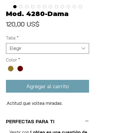
Mod. 4280-Dama
Precio
120,00 US$
Talla
*
Elegir
Color
*
Agregar al carrito
.Actitud que voltea miradas.
PERFECTAS PARA TI
Vestir con
Loblan es una cuestión de