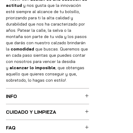
actitud
y nos gusta que la innovación
esté siempre al alcance de tu bolsillo,
priorizando para ti la alta calidad y
durabilidad que nos ha caracterizado por
años. Patear la calle, la selva o la
montaña son parte de tu vida y los pasos
que darás con nuestro calzado brindarán
la
comodidad
que buscas. Queremos que
en cada paso sientas que puedes contar
con nosotros para vencer la desidia
y
alcanzar lo imposible
, que obtengas
aquello que quieres conseguir y que,
sobretodo, lo hagas con estilo!.
INFO
Sus botas fueron cuidadosamente
CUIDADO Y LIMPIEZA
confeccionadas con las mejores técnicas
y métodos, integrando absolutamente
Para una limpieza ligera, basta con
todos los materiales necesarios de óptima
FAQ
utilizar poca agua tibia y un cepillo de
calidad, utilizando pieles, forros, plantillas,