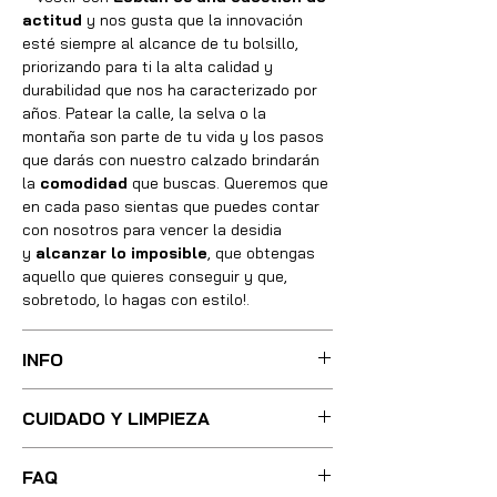
actitud
y nos gusta que la innovación
esté siempre al alcance de tu bolsillo,
priorizando para ti la alta calidad y
durabilidad que nos ha caracterizado por
años. Patear la calle, la selva o la
montaña son parte de tu vida y los pasos
que darás con nuestro calzado brindarán
la
comodidad
que buscas. Queremos que
en cada paso sientas que puedes contar
con nosotros para vencer la desidia
y
alcanzar lo imposible
, que obtengas
aquello que quieres conseguir y que,
sobretodo, lo hagas con estilo!.
INFO
Sus botas fueron cuidadosamente
CUIDADO Y LIMPIEZA
confeccionadas con las mejores técnicas
y métodos, integrando absolutamente
Para una limpieza ligera, basta con
todos los materiales necesarios de óptima
FAQ
utilizar poca agua tibia y un cepillo de
calidad, utilizando pieles, forros, plantillas,