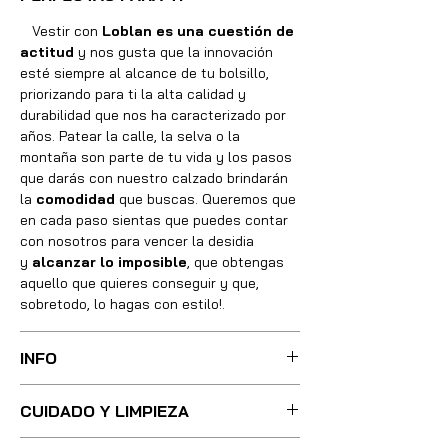
Vestir con
Loblan es una cuestión de
actitud
y nos gusta que la innovación
esté siempre al alcance de tu bolsillo,
priorizando para ti la alta calidad y
durabilidad que nos ha caracterizado por
años. Patear la calle, la selva o la
montaña son parte de tu vida y los pasos
que darás con nuestro calzado brindarán
la
comodidad
que buscas. Queremos que
en cada paso sientas que puedes contar
con nosotros para vencer la desidia
y
alcanzar lo imposible
, que obtengas
aquello que quieres conseguir y que,
sobretodo, lo hagas con estilo!.
INFO
Sus botas fueron cuidadosamente
CUIDADO Y LIMPIEZA
confeccionadas con las mejores técnicas
y métodos, integrando absolutamente
Para una limpieza ligera, basta con