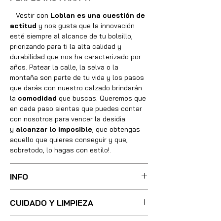
Vestir con
Loblan es una cuestión de
actitud
y nos gusta que la innovación
esté siempre al alcance de tu bolsillo,
priorizando para ti la alta calidad y
durabilidad que nos ha caracterizado por
años. Patear la calle, la selva o la
montaña son parte de tu vida y los pasos
que darás con nuestro calzado brindarán
la
comodidad
que buscas. Queremos que
en cada paso sientas que puedes contar
con nosotros para vencer la desidia
y
alcanzar lo imposible
, que obtengas
aquello que quieres conseguir y que,
sobretodo, lo hagas con estilo!.
INFO
Sus botas fueron cuidadosamente
CUIDADO Y LIMPIEZA
confeccionadas con las mejores técnicas
y métodos, integrando absolutamente
Para una limpieza ligera, basta con