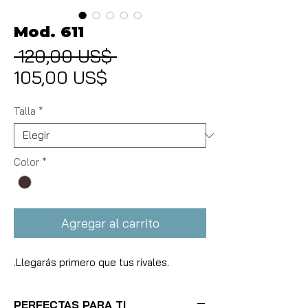
Mod. 611
 120,00 US$ 
Precio
Precio
105,00 US$
de
oferta
Talla
*
Color
*
Agregar al carrito
.Llegarás primero que tus rivales.
PERFECTAS PARA TI